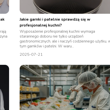
jak
Jakie garnki i patelnie sprawdzą się w
profesjonalnej kuchni?
rają
Wyposażenie profesjonalnej kuchni wymaga
zyna
starannego doboru nie tylko urządzeń
gastronomicznych, ale i naczyń codziennego użytku, 
tym garnków i patelni. W waru...
2025-07-21