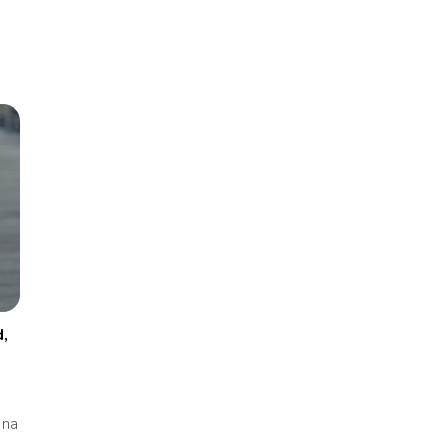
d,
 na