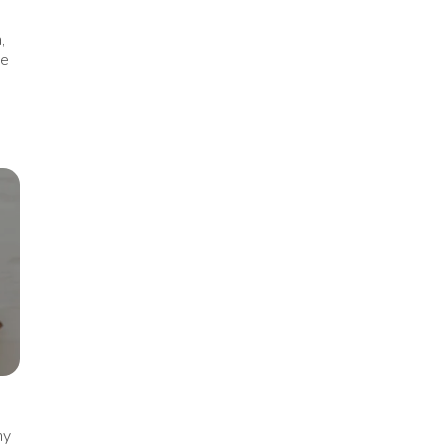
,
we
ny