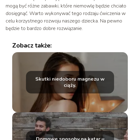
mogą być różne zabawki, które niemowlę będzie chciało
dosięgnąć. Warto wykonywać tego rodzaju ćwiczenia w
celu korzystnego rozwoju naszego dziecka. Na pewno
będzie to bardzo dobre rozwiązanie.
Zobacz także:
Skutki niedoboru magnezu w
ciąży.
Domowe sposoby na katar u