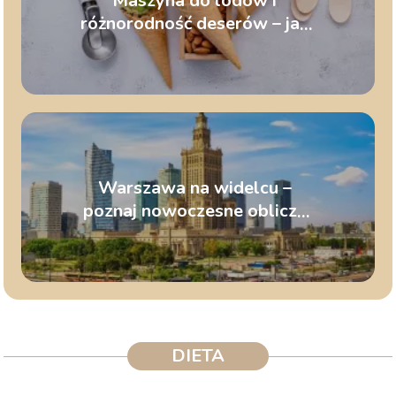
Maszyna do lodów i
różnorodność deserów – jak
przygotować sorbety i lody
owocowe
Warszawa na widelcu –
poznaj nowoczesne oblicze
polskich smaków
DIETA